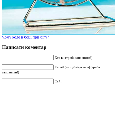
Чому коле в боці при бігу?
Написати коментар
Хто ви (треба заповнити!)
E-mail (не публікується) (треба
заповнити!)
Сайт