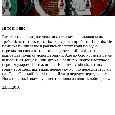
Ні те ні інше
Багато хто вважає, що чокатися келихами з шампанським
треба після того, як кремлівські куранти проб’ють 12 разів. Це
помилка виникла ще в радянську епоху: коли по радіо
передавали сигнали точного часу, останній радіосигнал
відповідав початку нового години. Але до бою курантів це не
відноситься. Існує й інша думка: новий рік нібито наступає з
першим ударом. Це теж не так. На відміну від кімнатних
годин з зозулею, яка видає перше «ку-ку» по переході стрілки
на 12, на Спаській башті перший удар передує передзвоном.
Його початок і знаменує початок нового години, доби і року.
23.11.2016