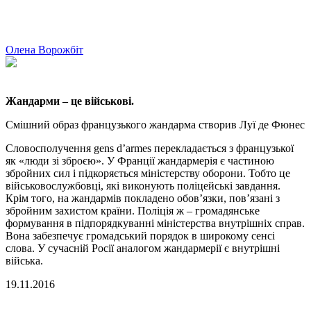
Олена Ворожбіт
Жандарми – це військові.
Смішний образ французького жандарма створив Луї де Фюнес
Словосполучення gens d’armes перекладається з французької
як «люди зі зброєю». У Франції жандармерія є частиною
збройних сил і підкоряється міністерству оборони. Тобто це
військовослужбовці, які виконують поліцейські завдання.
Крім того, на жандармів покладено обов’язки, пов’язані з
збройним захистом країни. Поліція ж – громадянське
формування в підпорядкуванні міністерства внутрішніх справ.
Вона забезпечує громадський порядок в широкому сенсі
слова. У сучасній Росії аналогом жандармерії є внутрішні
війська.
19.11.2016