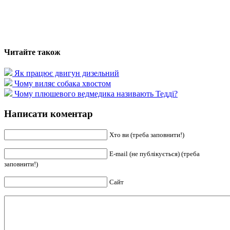
Читайте також
Як працює двигун дизельний
Чому виляє собака хвостом
Чому плюшевого ведмедика називають Тедді?
Написати коментар
Хто ви (треба заповнити!)
E-mail (не публікується) (треба
заповнити!)
Сайт