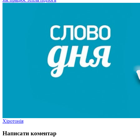
Хіротонія
Написати коментар