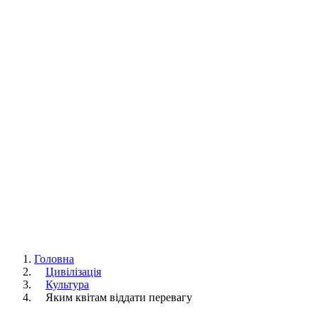
Головна
Цивілізація
Культура
Яким квітам віддати перевагу