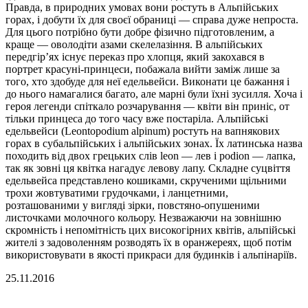
Правда, в природних умовах вони ростуть в Альпійських
горах, і добути їх для своєї обраниці — справа дуже непроста.
Для цього потрібно бути добре фізично підготовленим, а
краще — оволодіти азами скелелазіння. В альпійських
передгір’ях існує переказ про хлопця, який закохався в
портрет красуні-принцеси, побажала вийти заміж лише за
того, хто здобуде для неї едельвейси. Виконати це бажання і
до нього намагалися багато, але марні були їхні зусилля. Хоча і
героя легенди спіткало розчарування — квіти він приніс, от
тільки принцеса до того часу вже постаріла. Альпійські
едельвейси (Leontopodium alpinum) ростуть на вапнякових
горах в субальпійських і альпійських зонах. Їх латинська назва
походить від двох грецьких слів leon — лев і podion — лапка,
так як зовні ця квітка нагадує левову лапу. Складне суцвіття
едельвейса представлено кошиками, скрученими щільними
трохи жовтуватими грудочками, і ланцетними,
розташованими у вигляді зірки, повстяно-опушеними
листочками молочного кольору. Незважаючи на зовнішню
скромність і непомітність цих високогірних квітів, альпійські
жителі з задоволенням розводять їх в оранжереях, щоб потім
використовувати в якості прикраси для будинків і альпінаріїв.
25.11.2016