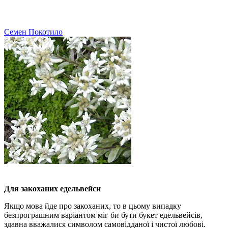
Семен Покотило
Для закоханих едельвейси
Якщо мова йде про закоханих, то в цьому випадку
безпрограшним варіантом міг би бути букет едельвейсів,
здавна вважалися символом самовідданої і чистої любові.