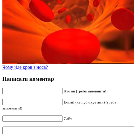
Чому йде кров з носа?
Написати коментар
Хто ви (треба заповнити!)
E-mail (не публікується) (треба
заповнити!)
Сайт