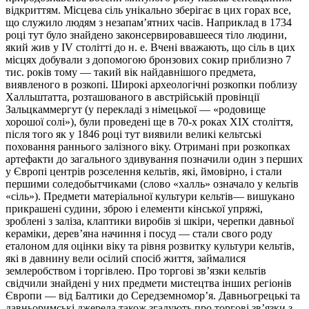
відкриттям. Місцева сіль унікально зберігає в цих горах все,
що служило людям з незапам’ятних часів. Наприклад в 1734
році тут було знайдено законсервировавшееся тіло людини,
який жив у IV столітті до н. е. Вчені вважають, що сіль в цих
місцях добували з допомогою бронзових сокир приблизно 7
тис. років тому — такий вік найдавнішого предмета,
виявленого в розкопі. Широкі археологічні розкопки поблизу
Халльштатта, розташованого в австрійській провінції
Зальцкаммергут (у перекладі з німецької — «родовище
хорошої солі»), були проведені ще в 70-х роках XIX століття,
після того як у 1846 році тут виявили великі кельтські
поховання раннього залізного віку. Отримані при розкопках
артефакти до загального здивування позначили один з перших
у Європі центрів розселення кельтів, які, ймовірно, і стали
першими соледобытчиками (слово «халль» означало у кельтів
«сіль»). Предмети матеріальної культури кельтів— вишукано
прикрашені судини, зброю і елементи кінської упряжі,
зроблені з заліза, клаптики виробів зі шкіри, черепки давньої
кераміки, дерев’яна начиння і посуд — стали свого роду
еталоном для оцінки віку та рівня розвитку культури кельтів,
які в давнину вели осілий спосіб життя, займалися
землеробством і торгівлею. Про торгові зв’язки кельтів
свідчили знайдені у них предмети мистецтва інших регіонів
Європи — від Балтики до Середземномор’я. Давньогрецькі та
давньоримські джерела також згадують про торгові зв’язки з