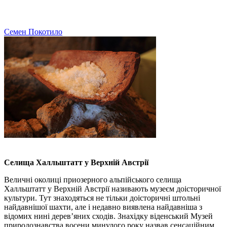
Семен Покотило
Селища Халльштатт у Верхній Австрії
Величні околиці приозерного альпійського селища
Халльштатт у Верхній Австрії називають музеєм доісторичної
культури. Тут знаходяться не тільки доісторичні штольні
найдавнішої шахти, але і недавно виявлена найдавніша з
відомих нині дерев’яних сходів. Знахідку віденський Музей
природознавства восени минулого року назвав сенсаційним