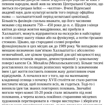
певним народом, який жив на землях Центральної Європи, що
зветься по-грецьки keltoi — «келтои». Вчені Віденської
академії наук дали культурі кельтів того періоду офіційна
назва — халльштаттский період кельтської цивілізації.
Більшість фахівців схильна вважати, що його часовими
межами слід вважати 750— 450 роки до н. е. Щодня з кінця
квітня до кінця жовтня мандрівники, які прибули в
Халльштатт, можуть відправитися на екскурсію в найстарішу
в світі соляну шахту пішки або на фунікулері, а потім гірською
стежкою. Цікаво, що стародавні соляні розробки
функціонували в цих місцях аж до 1989 року. Чи випадково не
меншою визначною пам’яткою Халльштатта є абсолютно
незвичайний, але цілком традиційний для цієї місцевості вид
поховання останків людини, демонстрований у цокольному
поверсі капели Св. Михайла (Михаэльскапелле). Більше тисячі
розставлених по полицях розписних черепів із зазначенням
імен і дат життя постають повним жаху допитливим очам
відвідувачів. А почалося все з того, що на маленькому
кладовищі селища з початку XVII століття не стало раптом
вистачати місця, щоб поховати всіх, як годиться. Тоді-то і
виникла ідея так званих повторних поховань. Звичайні
могили через кожні 10-20 років стали звільняти під нові
поховання, а черепа колись покійних стараннями місцевих
художників перетворювати в «твори мистецтва» і зберігати у