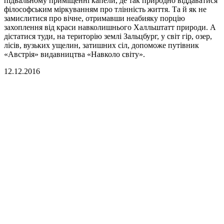
підвальному приміщенні капели, де так природно віддаватися
філософським міркуванням про тлінність життя. Та й як не
замислитися про вічне, отримавши неабияку порцію
захоплення від краси навколишнього Халльштатт природи. А
дістатися туди, на територію землі Зальцбург, у світ гір, озер,
лісів, вузьких ущелин, затишних сіл, допоможе путівник
«Австрія» видавництва «Навколо світу».
12.12.2016