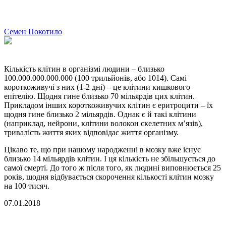
Семен Покотило
Кількість клітин в організмі людини – близько
100.000.000.000.000 (100 трильйонів, або 1014). Самі
короткоживучі з них (1-2 дні) – це клітини кишкового
епітелію. Щодня гине близько 70 мільярдів цих клітин.
Прикладом інших короткоживучих клітин є еритроцити – їх
щодня гине близько 2 мільярдів. Однак є й такі клітини
(наприклад, нейрони, клітини волокон скелетних м’язів),
тривалість життя яких відповідає життя організму.
Цікаво те, що при нашому народженні в мозку вже існує
близько 14 мільярдів клітин. І ця кількість не збільшується до
самої смерті. До того ж після того, як людині виповнюється 25
років, щодня відбувається скорочення кількості клітин мозку
на 100 тисяч.
07.01.2018