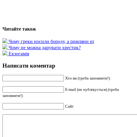
Читайте також
Чому греки носили бороду, а римляни ні
Чому не можна дарувати хрестик?
Екзогамія
Написати коментар
Хто ви (треба заповнити!)
E-mail (не публікується) (треба
заповнити!)
Сайт