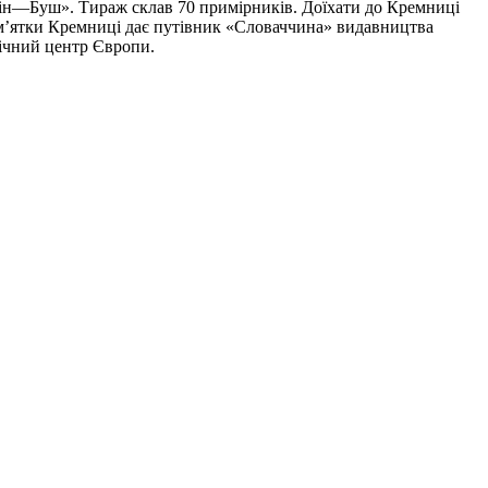
утін—Буш». Тираж склав 70 примірників. Доїхати до Кремниці
пам’ятки Кремниці дає путівник «Словаччина» видавництва
фічний центр Європи.