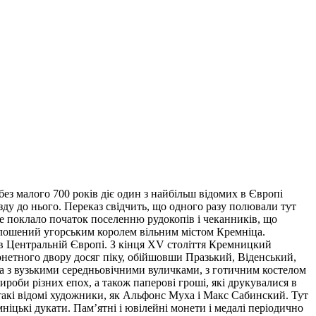
ез малого 700 років діє один з найбільш відомих в Європі
їзду до нього. Переказ свідчить, що одного разу полювали тут
е поклало початок поселенню рудокопів і чеканників, що
голошений угорським королем вільним містом Кремніца.
 в Центральній Європі. З кінця XV століття Кремницкий
монетного двору досяг піку, обійшовши Празький, Віденський,
а з вузькими середньовічними вуличками, з готичним костелом
оби різних епох, а також паперові гроші, які друкувалися в
такі відомі художники, як Альфонс Муха і Макс Сабинский. Тут
ніцькі дукати. Пам’ятні і ювілейні монети і медалі періодично