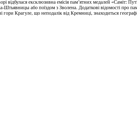
ворі відбулася ексклюзивна емісія пам’ятних медалей «Саміт: П
ька-Штьявницы або поїздом з Зволена. Додаткові відомості про 
і гори Крагуле, що неподалік від Кремниці, знаходиться геогра