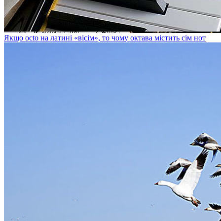
Якщо octo на латині «вісім», то чому октава містить сім нот