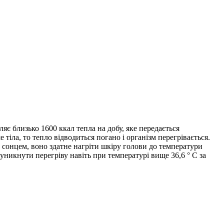
є близько 1600 ккал тепла на добу, яке передається
іла, то тепло відводиться погано і організм перегрівається.
онцем, воно здатне нагріти шкіру голови до температури
 уникнути перегріву навіть при температурі вище 36,6 ° C за