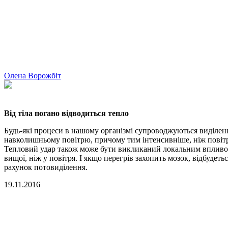
Олена Ворожбіт
Від тіла погано відводиться тепло
Будь-які процеси в нашому організмі супроводжуються виділенн
навколишньому повітрю, причому тим інтенсивніше, ніж повітря 
Тепловий удар також може бути викликаний локальним впливом
вищої, ніж у повітря. І якщо перегрів захопить мозок, відбудет
рахунок потовиділення.
19.11.2016