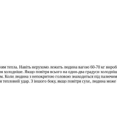
ям тепла. Навіть нерухомо лежить людина вагою 60-70 кг виробля
холодніше. Якщо повітря всього на один-два градуси холодніше т
. Коли людина з непокритою головою знаходиться під палючим с
ься тепловий удар. З іншого боку, якщо повітря сухе, людина може