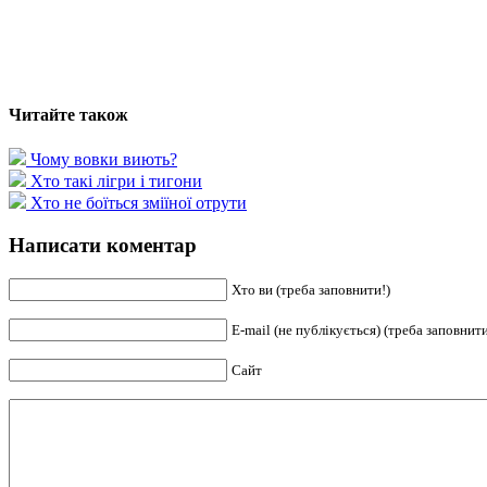
Читайте також
Чому вовки виють?
Хто такі лігри і тигони
Хто не боїться зміїної отрути
Написати коментар
Хто ви (треба заповнити!)
E-mail (не публікується) (треба заповнити
Сайт