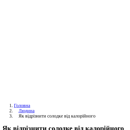
Головна
Людина
Як відрізнити солодке від калорійного
Як відрізнити солодке від калорійного