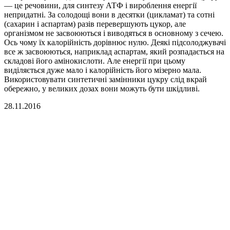
— це речовини, для синтезу АТФ і вироблення енергії
непридатні. За солодощі вони в десятки (цикламат) та сотні
(сахарин і аспартам) разів перевершують цукор, але
організмом не засвоюються і виводяться в основному з сечею.
Ось чому їх калорійність дорівнює нулю. Деякі підсолоджувачі
все ж засвоюються, наприклад аспартам, який розпадається на
складові його амінокислоти. Але енергії при цьому
виділяється дуже мало і калорійність його мізерно мала.
Використовувати синтетичні замінники цукру слід вкрай
обережно, у великих дозах вони можуть бути шкідливі.
28.11.2016