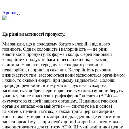
Арнольд
Це різні властивості продукту,
Ми звикли, що в солодкому багато калорій, і від нього
повніють. Однак солодкість і калорійність — це різні
властивості продукту, як форма і колір. Серед найбільш
калорійних продуктів багато несолодких: ікра, масло,
свинина. Навпаки, серед дуже солодких речовин є
некалорійні, наприклад сахарин. Калорійність речовин
визначається тим, засвоюються вони засвоюються організмом
і якщо, то скільки енергії при цьому виділяється. Солодкі
природні речовини, в тому числі фруктоза і сахароза,
засвоюються добре. Перетворюючись у глюкозу, вони беруть
участь у синтезі аденозинтрифосфорної кислоти (АТФ) —
акумулятора енергії нашого організму. Надлишок глюкози
організм запасає «на майбутнє» — синтезує на її основі
глікоген в печінці і м’язах, а також тригліцериди жирних
кислот, які і утворюють жирові відкладення. Це енергетичні
запаси організму — при необхідності жири і глікоген можна
використовувати для синтезу АТФ. Штучні замінники цукру