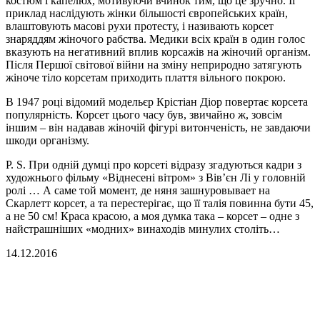
костюм і капелюх, мотивуючи вчинок тим, що це зручно. Її
приклад наслідують жінки більшості європейських країн,
влаштовують масові рухи протесту, і називають корсет
знаряддям жіночого рабства. Медики всіх країн в один голос
вказують на негативний вплив корсажів на жіночий організм.
Після Першої світової війни на зміну неприродно затягують
жіноче тіло корсетам приходить плаття вільного покрою.
В 1947 році відомий модельєр Крістіан Діор повертає корсета
популярність. Корсет цього часу був, звичайно ж, зовсім
іншим – він надавав жіночій фігурі витонченість, не завдаючи
шкоди організму.
P. S. При одній думці про корсеті відразу згадуються кадри з
художнього фільму «Віднесені вітром» з Вів’єн Лі у головній
ролі … А саме той момент, де няня зашнуровывает на
Скарлетт корсет, а та перестерігає, що її талія повинна бути 45,
а не 50 см! Краса красою, а моя думка така – корсет – одне з
найстрашніших «модних» винаходів минулих століть…
14.12.2016