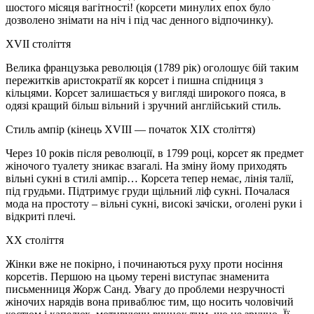
шостого місяця вагітності! (корсети минулих епох було
дозволено знімати на ніч і під час денного відпочинку).
XVIІ століття
Велика французька революція (1789 рік) оголошує бій таким
пережитків аристократії як корсет і пишна спідниця з
кільцями. Корсет залишається у вигляді широкого пояса, в
одязі кращий більш вільний і зручний англійський стиль.
Стиль ампір (кінець XVIII — початок XIX століття)
Через 10 років після революції, в 1799 році, корсет як предмет
жіночого туалету зникає взагалі. На зміну йому приходять
вільні сукні в стилі ампір… Корсета тепер немає, лінія талії,
під грудьми. Підтримує груди щільний ліф сукні. Почалася
мода на простоту – вільні сукні, високі зачіски, оголені руки і
відкриті плечі.
ХХ століття
Жінки вже не покірно, і починаються руху проти носіння
корсетів. Першою на цьому терені виступає знаменита
письменниця Жорж Санд. Увагу до проблеми незручності
жіночих нарядів вона приваблює тим, що носить чоловічий