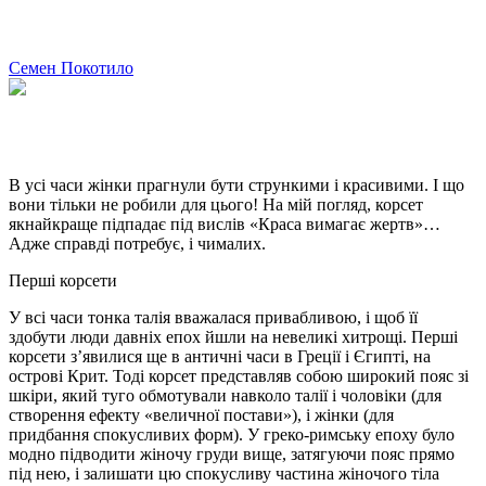
Семен Покотило
В усі часи жінки прагнули бути стрункими і красивими. І що
вони тільки не робили для цього! На мій погляд, корсет
якнайкраще підпадає під вислів «Краса вимагає жертв»…
Адже справді потребує, і чималих.
Перші корсети
У всі часи тонка талія вважалася привабливою, і щоб її
здобути люди давніх епох йшли на невеликі хитрощі. Перші
корсети з’явилися ще в античні часи в Греції і Єгипті, на
острові Крит. Тоді корсет представляв собою широкий пояс зі
шкіри, який туго обмотували навколо талії і чоловіки (для
створення ефекту «величної постави»), і жінки (для
придбання спокусливих форм). У греко-римську епоху було
модно підводити жіночу груди вище, затягуючи пояс прямо
під нею, і залишати цю спокусливу частина жіночого тіла