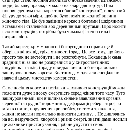
свій гріх стало носіння жахливого нововведення іспанської
моди, більше, правда, схожого на знаряддя тортур. Цим
нововведенням став корсет особливої конструкції, стягуючий
фігуру до такої міри, щоб не було помітно жодної вигини
жіночого тіла. Це був залізний каркас з болтами і шкіряними
вставками і сталевими або дерев’яними прутами. Щоб носити
всю конструкцію, потрібна була чимала фізична сила і
витривалість.
Такий корсет, крім модного і богоугодного справи ще й
оберігав жінок від гріха хтивості і зрад. Це все тому, що його
просто так не застебнути і не розстебнути. Коханець й сама
зрадниця ні за що не розібралися б у хитросплетіннях
шнурівок і гачків, і зраду швидко виявили б неправильно
зашнурованному корсета. Знатних дам одягали спеціально
навчені цьому мистецтву камеристки.
Саме носіння корсета настільки жахливою конструкції можна
пояснити дуже високу смертність серед жінок того часу. Туго
зашнурованный, він викликав сильне здавлювання органів
черевної та грудної порожнини, деформації ребер і атрофію
м’язів спини, порушення кровообігу, системи травлення,
жінки не могли нормально виносити дитину… Не дивлячись
на всі незручності, хвороби і ризик смерті, знатні дами носили
це жахливе пристосування, щоб не упустити свою
цнотливість у очах суспільства. У підлітковому періоді