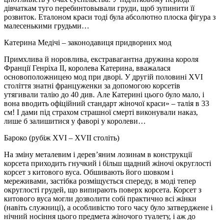
дівчаткам туго перебинтовывали груди, щоб зупинити її
розвиток. Еталоном краси тоді була абсолютно плоска фігура з
малесенькими грудьми…
Катерина Медічі – законодавиця придворних мод
Примхлива й норовлива, екстравагантна дружина короля
Франції Генріха ІІ, королева Катерина, вважалася
основоположницею мод при дворі. У другій половині ХVI
століття знатні француженки за допомогою корсетів
утягивали талію до 40 див. Але Катерині цього було мало, і
вона вводить офіційний стандарт жіночої краси» – талія в 33
см! І дами під страхом страшної смерті виконували наказ,
лише б залишитися у фаворі у королеви…
Бароко (рубіж XVI – XVIІ століть)
На зміну металевим і дерев’яним лозинам в конструкції
корсета приходить гнучкий і більш щадний жіночі округлості
корсет з китового вуса. Обшивають його шовком і
мереживами, застібка розміщується спереду, в моді тепер
округлості грудей, що випирають поверх корсета. Корсет з
китового вуса могли дозволити собі практично всі жінки
(навіть служниці), а особливістю того часу було затверджене і
нічний носіння цього предмета жіночого туалету, і аж до