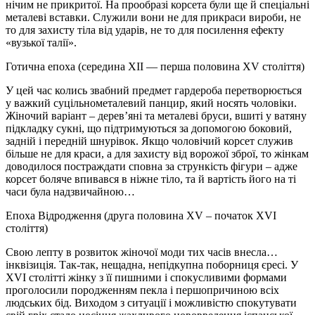
нічим не прикритої. На прообразі корсета були ще й спеціальні
металеві вставки. Служили вони не для прикраси вироби, не
то для захисту тіла від ударів, не то для посилення ефекту
«вузької талії».
Готична епоха (середина XII — перша половина XV століття)
У цей час колись звабний предмет гардероба перетворюється
у важкий суцільнометалевий панцир, який носять чоловіки.
Жіночий варіант – дерев’яні та металеві бруси, вшиті у ватяну
підкладку сукні, що підтримуються за допомогою боковий,
задній і передній шнурівок. Якщо чоловічий корсет служив
більше не для краси, а для захисту від ворожої зброї, то жінкам
доводилося постраждати сповна за стрункість фігури – адже
корсет боляче впивався в ніжне тіло, та й вартість його на ті
часи була надзвичайною…
Епоха Відродження (друга половина XV – початок XVI
століття)
Свою лепту в розвиток жіночої моди тих часів внесла…
інквізиція. Так-так, нещадна, непідкупна поборниця єресі. У
ХVI столітті жінку з її пишними і спокусливими формами
проголосили породженням пекла і першопричиною всіх
людських бід. Виходом з ситуації і можливістю спокутувати