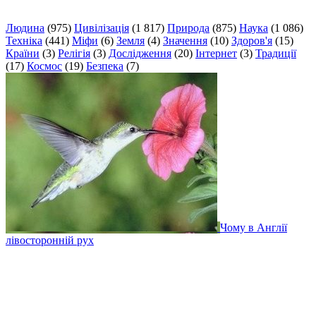
Людина
(975)
Цивілізація
(1 817)
Природа
(875)
Наука
(1 086)
Техніка
(441)
Міфи
(6)
Земля
(4)
Значення
(10)
Здоров'я
(15)
Країни
(3)
Релігія
(3)
Дослідження
(20)
Інтернет
(3)
Традиції
(17)
Космос
(19)
Безпека
(7)
Чому в Англії
лівосторонній рух