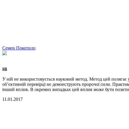
Семен Покотило
Ні
У ній не використовується науковий метод. Метод цей полягає
об’єктивній перевірці не демонструють пророчої сили. Практику
інший вплив. В окремих випадках цей вплив може бути позитив
11.01.2017