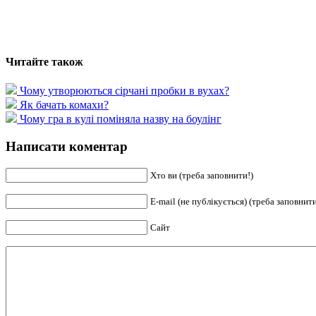
Читайте також
Чому утворюються сірчані пробки в вухах?
Як бачать комахи?
Чому гра в кулі поміняла назву на боулінг
Написати коментар
Хто ви (треба заповнити!)
E-mail (не публікується) (треба заповнити
Сайт