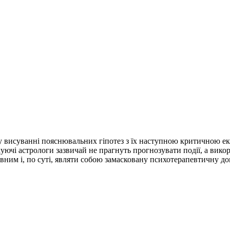
 у висуванні пояснювальних гіпотез з їх наступною критичною 
ючі астрологи зазвичай не прагнуть прогнозувати події, а викор
ним і, по суті, являти собою замасковану психотерапевтичну до