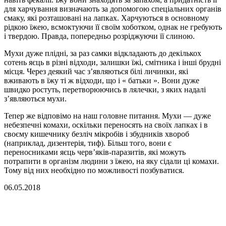
для харчування визначають за допомогою спеціальних органів
смаку, які розташовані на лапках. Харчуються в основному
рідкою їжею, всмоктуючи її своїм хоботком, однак не гребують
і твердою. Правда, попередньо розріджуючи її слиною.
Мухи дуже плідні, за раз самки відкладають до декількох
сотень яєць в різні відходи, залишки їжі, смітника і інші брудні
місця. Через деякий час з’являються білі личинки, які
вживають в їжу ті ж відходи, що і « батьки ». Вони дуже
швидко ростуть, перетворюючись в лялечки, з яких надалі
з’являються мухи.
Тепер же відповімо на наш головне питання. Мухи — дуже
небезпечні комахи, оскільки переносять на своїх лапках і в
своєму кишечнику безліч мікробів і збудників хвороб
(наприклад, дизентерія, тиф). Більш того, вони є
переносниками яєць черв’яків-паразитів, які можуть
потрапити в організм людини з їжею, на яку сідали ці комахи.
Тому від них необхідно по можливості позбуватися.
06.05.2018