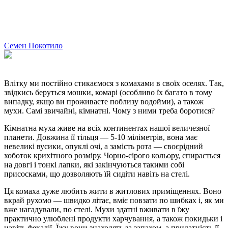
Семен Покотило
Влітку ми постійно стикаємося з комахами в своїх оселях. Так,
звідкись беруться мошки, комарі (особливо їх багато в тому
випадку, якщо ви проживаєте поблизу водойми), а також
мухи. Самі звичайні, кімнатні. Чому з ними треба боротися?
Кімнатна муха живе на всіх континентах нашої величезної
планети. Довжина її тільця — 5-10 міліметрів, вона має
невеликі вусики, опуклі очі, а замість рота — своєрідний
хоботок крихітного розміру. Чорно-сірого кольору, спирається
на довгі і тонкі лапки, які закінчуються такими собі
присосками, що дозволяють їй сидіти навіть на стелі.
Ця комаха дуже любить жити в житлових приміщеннях. Воно
вкрай рухомо — швидко літає, вміє повзати по шибках і, як ми
вже нагадували, по стелі. Мухи здатні вживати в їжу
практично улюблені продукти харчування, а також покидьки і
навіть фекалії. Їжу вони знаходять за запахом, а придатність її