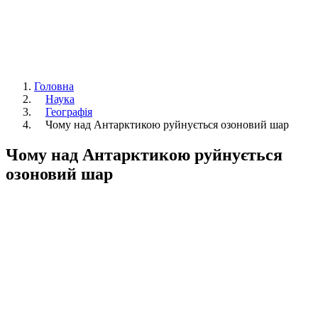
Головна
Наука
Географія
Чому над Антарктикою руйнується озоновий шар
Чому над Антарктикою руйнується
озоновий шар