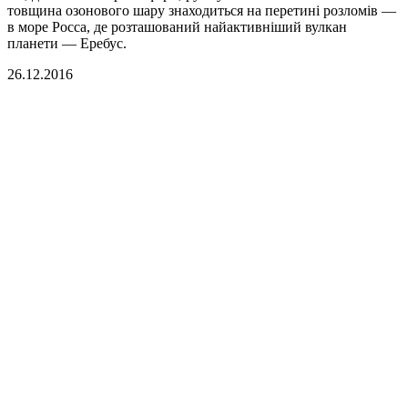
товщина озонового шару знаходиться на перетині розломів —
в море Росса, де розташований найактивніший вулкан
планети — Еребус.
26.12.2016