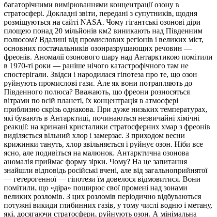
багаторічними вимірюваннями концентрації озону в
стратосфері. Докладні звіти, передані з супутників, щодня
розміщуються на сайті NASA. Чому гігантські озонові діри
площею понад 20 мільйонів км2 виникають над Південним
полюсом? Вдалині від промислових регіонів і великих міст,
основних постачальників озонразрушающих речовин —
фреонів. Аномалії озонового шару над Антарктикою помітили
в 1970-ті роки — раніше нічого катастрофічного там не
спостерігали. Звідси і народилася гіпотеза про те, що озон
руйнують промислові гази. Але як вони потрапляють до
Південного полюса? Вважають, що фреони розносяться
вітрами по всій планеті, їх концентрація в атмосфері
приблизно скрізь однакова. При дуже низьких температурах,
які бувають в Антарктиці, починаються незвичайні хімічні
реакції: на крижані кристалики стратосферних хмар з фреонів
виділяється вільний хлор і замерзає. З приходом весни
крижинки тануть, хлор звільняється і руйнує озон. Ніби все
ясно, але подивіться на малюнок. Антарктична озонова
аномалія приймає форму зірки. Чому? На це запитання
знайшли відповідь російські вчені, але від загальноприйнятої
— гетерогенної — гіпотези їм довелося відмовитися. Вони
помітили, що «діра» поширює свої промені над зонами
великих розломів. З цих розломів періодично відбуваються
потужні викиди глибинних газів, у тому числі водню і метану,
які, досягаючи стратосфери, руйнують озон. А мінімальна