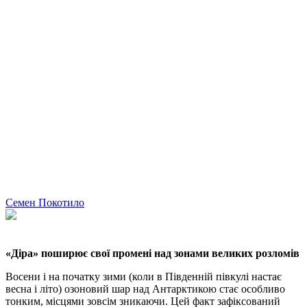
Семен Покотило
«Діра» поширює свої промені над зонами великих розломів
Восени і на початку зими (коли в Південній півкулі настає
весна і літо) озоновий шар над Антарктикою стає особливо
тонким, місцями зовсім зникаючи. Цей факт зафіксований