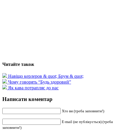
Читайте також
Навіщо керлеров & quot; Брум & quot;
Чому говорять “Будь здоровий”
Як кава потрапляє до нас
Написати коментар
Хто ви (треба заповнити!)
E-mail (не публікується) (треба
заповнити!)