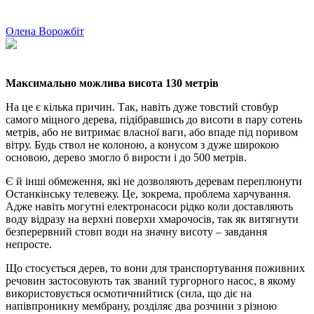
Олена Ворожбіт
Максимально можлива висота 130 метрів
На це є кілька причин. Так, навіть дуже товстий стовбур
самого міцного дерева, підібравшись до висоти в пару сотень
метрів, або не витримає власної ваги, або впаде під поривом
вітру. Будь ствол не колоною, а конусом з дуже широкою
основою, дерево змогло б вирости і до 500 метрів.
Є й інші обмеження, які не дозволяють деревам переплюнути
Останкінську телевежу. Це, зокрема, проблема харчування.
Адже навіть могутні електронасоси рідко коли доставляють
воду відразу на верхні поверхи хмарочосів, так як витягнути
безперервний стовп води на значну висоту – завдання
непросте.
Що стосується дерев, то вони для транспортування поживних
речовин застосовують так званий тургорного насос, в якому
використовується осмотичнийтиск (сила, що діє на
напівпроникну мембрану, розділяє два розчини з різною