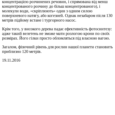
концентрацією розчинених речовин, і спрямована від менш
концентрованого розчину до більш концентрованого), і
молекули води, «скріплюють» один з одним силою
поверхневого натягу, або когезией. Однак незабаром після 130
метрів підйому встане і тургорного насос.
Крім того, у високого дерева падає ефективність фотосинтезу:
адже такий велетень не зможе мати розлогою крони по своїх
розмірах. Його гілки просто обломляться під власною вагою.
Загалом, фізичний рівень для рослин нашої планети становить
приблизно 120 метрів.
19.11.2016