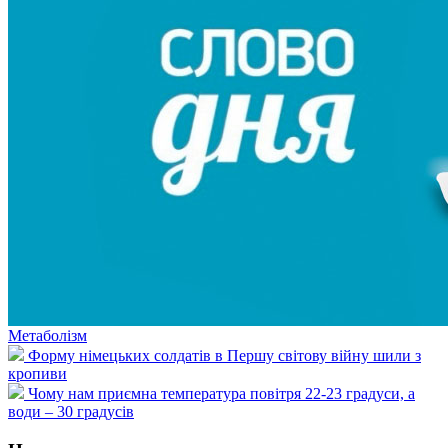
Метаболізм
Форму німецьких солдатів в Першу світову війну шили з
кропиви
Чому нам приємна температура повітря 22-23 градуси, а
води – 30 градусів