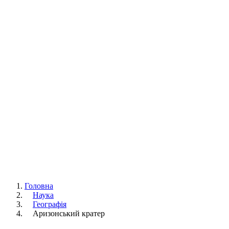
Головна
Наука
Географія
Аризонський кратер