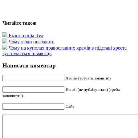
Читайте також
Екзистенціалізм
Чому люди позіхають
Чому на куполах православних храмів в підставі хреста
зустрічається півмісяць
Написати коментар
Хто ви (треба заповнити!)
E-mail (не публікується) (треба
заповнити!)
Сайт