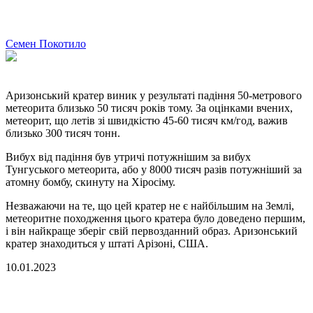
Семен Покотило
Аризонський кратер виник у результаті падіння 50-метрового
метеорита близько 50 тисяч років тому. За оцінками вчених,
метеорит, що летів зі швидкістю 45-60 тисяч км/год, важив
близько 300 тисяч тонн.
Вибух від падіння був утричі потужнішим за вибух
Тунгуського метеорита, або у 8000 тисяч разів потужніший за
атомну бомбу, скинуту на Хіросіму.
Незважаючи на те, що цей кратер не є найбільшим на Землі,
метеоритне походження цього кратера було доведено першим,
і він найкраще зберіг свій первозданний образ. Аризонський
кратер знаходиться у штаті Арізоні, США.
10.01.2023